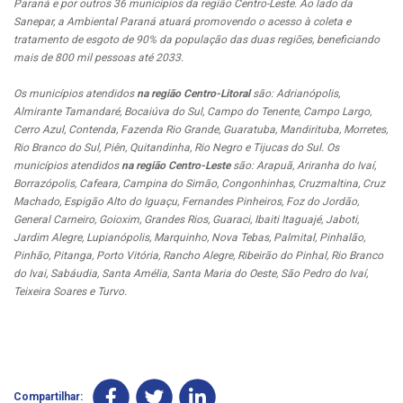
Paraná e por outros 36 municípios da região Centro-Leste. Ao lado da
Sanepar, a Ambiental Paraná atuará promovendo o acesso à coleta e
tratamento de esgoto de 90% da população das duas regiões, beneficiando
mais de 800 mil pessoas até 2033.
Os municípios atendidos
na região Centro-Litoral
são: Adrianópolis,
Almirante Tamandaré, Bocaiúva do Sul, Campo do Tenente, Campo Largo,
Cerro Azul, Contenda, Fazenda Rio Grande, Guaratuba, Mandirituba, Morretes,
Rio Branco do Sul, Piên, Quitandinha, Rio Negro e Tijucas do Sul. Os
municípios atendidos
na região Centro-Leste
são: Arapuã, Ariranha do Ivaí,
Borrazópolis, Cafeara, Campina do Simão, Congonhinhas, Cruzmaltina, Cruz
Machado, Espigão Alto do Iguaçu, Fernandes Pinheiros, Foz do Jordão,
General Carneiro, Goioxim, Grandes Rios, Guaraci, Ibaiti Itaguajé, Jaboti,
Jardim Alegre, Lupianópolis, Marquinho, Nova Tebas, Palmital, Pinhalão,
Pinhão, Pitanga, Porto Vitória, Rancho Alegre, Ribeirão do Pinhal, Rio Branco
do Ivai, Sabáudia, Santa Amélia, Santa Maria do Oeste, São Pedro do Ivaí,
Teixeira Soares e Turvo.
Compartilhar: