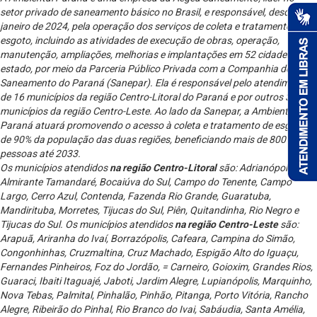
setor privado de saneamento básico no Brasil, e responsável, desde
janeiro de 2024, pela operação dos serviços de coleta e tratamento de
esgoto, incluindo as atividades de execução de obras, operação,
manutenção, ampliações, melhorias e implantações em 52 cidades do
estado, por meio da Parceria Público Privada com a Companhia de
Saneamento do Paraná (Sanepar). Ela é responsável pelo atendimento
de 16 municípios da região Centro-Litoral do Paraná e por outros 36
municípios da região Centro-Leste. Ao lado da Sanepar, a Ambiental
Paraná atuará promovendo o acesso à coleta e tratamento de esgoto
de 90% da população das duas regiões, beneficiando mais de 800 mil
pessoas até 2033.
Os municípios atendidos
na região Centro-Litoral
são: Adrianópolis,
Almirante Tamandaré, Bocaiúva do Sul, Campo do Tenente, Campo
Largo, Cerro Azul, Contenda, Fazenda Rio Grande, Guaratuba,
Mandirituba, Morretes, Tijucas do Sul, Piên, Quitandinha, Rio Negro e
Tijucas do Sul. Os municípios atendidos
na região Centro-Leste
são:
Arapuã, Ariranha do Ivaí, Borrazópolis, Cafeara, Campina do Simão,
Congonhinhas, Cruzmaltina, Cruz Machado, Espigão Alto do Iguaçu,
Fernandes Pinheiros, Foz do Jordão, = Carneiro, Goioxim, Grandes Rios,
Guaraci, Ibaiti Itaguajé, Jaboti, Jardim Alegre, Lupianópolis, Marquinho,
Nova Tebas, Palmital, Pinhalão, Pinhão, Pitanga, Porto Vitória, Rancho
Alegre, Ribeirão do Pinhal, Rio Branco do Ivai, Sabáudia, Santa Amélia,