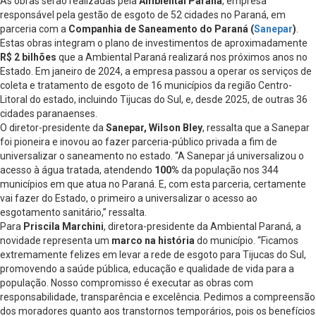
As obras serão realizadas pela
Ambiental Paraná
, empresa
responsável pela gestão de esgoto de 52 cidades no Paraná, em
parceria com a
Companhia de Saneamento do Paraná (
Sanepar
)
.
Estas obras integram o plano de investimentos de aproximadamente
R$ 2 bilhões
que a Ambiental Paraná realizará nos próximos anos no
Estado. Em janeiro de 2024, a empresa passou a operar os serviços de
coleta e tratamento de esgoto de 16 municípios da região Centro-
Litoral do estado, incluindo Tijucas do Sul, e, desde 2025, de outras 36
cidades paranaenses.
O diretor-presidente da
Sanepar, Wilson Bley
, ressalta que a Sanepar
foi pioneira e inovou ao fazer parceria-público privada a fim de
universalizar o saneamento no estado. “A Sanepar já universalizou o
acesso à água tratada, atendendo
100%
da população nos 344
municípios em que atua no Paraná. E, com esta parceria, certamente
vai fazer do Estado, o primeiro a universalizar o acesso ao
esgotamento sanitário,” ressalta.
Para
Priscila Marchini
, diretora-presidente da Ambiental Paraná, a
novidade representa um
marco na história
do município. “Ficamos
extremamente felizes em levar a rede de esgoto para Tijucas do Sul,
promovendo a saúde pública, educação e qualidade de vida para a
população. Nosso compromisso é executar as obras com
responsabilidade, transparência e excelência. Pedimos a compreensão
dos moradores quanto aos transtornos temporários, pois os benefícios