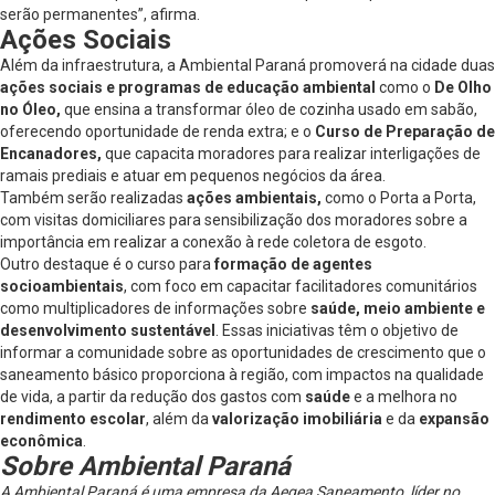
serão permanentes”, afirma.
Ações Sociais
Além da infraestrutura, a Ambiental Paraná promoverá na cidade duas
ações sociais e programas de educação ambiental
como o
De Olho
no Óleo,
que ensina a transformar óleo de cozinha usado em sabão,
oferecendo oportunidade de renda extra; e o
Curso de Preparação de
Encanadores,
que capacita moradores para realizar interligações de
ramais prediais e atuar em pequenos negócios da área.
Também serão realizadas
ações ambientais,
como o Porta a Porta,
com visitas domiciliares para sensibilização dos moradores sobre a
importância em realizar a conexão à rede coletora de esgoto.
Outro destaque é o curso para
formação de agentes
socioambientais
, com foco em capacitar facilitadores comunitários
como multiplicadores de informações sobre
saúde, meio ambiente e
desenvolvimento sustentável
. Essas iniciativas têm o objetivo de
informar a comunidade sobre as oportunidades de crescimento que o
saneamento básico proporciona à região, com impactos na qualidade
de vida, a partir da redução dos gastos com
saúde
e a melhora no
rendimento escolar
, além da
valorização imobiliária
e da
expansão
econômica
.
Sobre Ambiental Paraná
A Ambiental Paraná é uma empresa da Aegea Saneamento, líder no