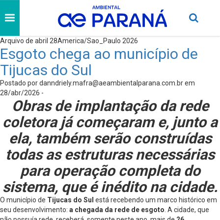
Arquivo de abril 28America/Sao_Paulo 2026
Esgoto chega ao município de
Tijucas do Sul
Postado por
danndriely.mafra@aeambientalparana.com.br
em
28/abr/2026 -
Obras de implantação da rede
coletora já começaram e, junto a
ela, também serão construídas
todas as estruturas necessárias
para operação completa do
sistema, que é inédito na cidade.
O município de
Tijucas do Sul
está recebendo um marco histórico em
seu desenvolvimento:
a chegada da rede de esgoto
. A cidade, que
não possuía rede, receberá, somente neste ano, mais de
26