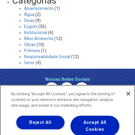
Categorias
Abastecimento
(1)
Água
(2)
Dicas
(9)
Esgoto
(35)
Institucional
(4)
Meio Ambiente
(12)
Obras
(10)
Prêmios
(1)
Responsabilidade Social
(12)
Setor
(4)
Nossas Redes Sociais
By clicking “Accept All Cookies”, you agree to the storing of
cookies on your device to enhance site navigation, analyze
site usage, and assist in our marketing efforts.
Reject All
Accept All
Uma empresa
Copyright ® 2026 - Todos os Direitos Reservados.
Cookies