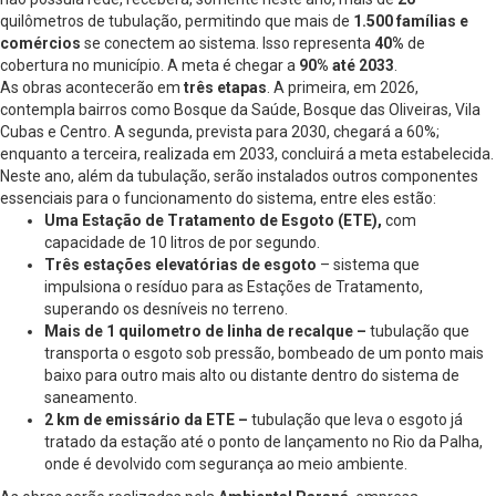
quilômetros de tubulação, permitindo que mais de
1.500 famílias e
comércios
se conectem ao sistema. Isso representa
40%
de
cobertura no município. A meta é chegar a
90% até 2033
.
As obras acontecerão em
três etapas
. A primeira, em 2026,
contempla bairros como Bosque da Saúde, Bosque das Oliveiras, Vila
Cubas e Centro. A segunda, prevista para 2030, chegará a 60%;
enquanto a terceira, realizada em 2033, concluirá a meta estabelecida.
Neste ano, além da tubulação, serão instalados outros componentes
essenciais para o funcionamento do sistema, entre eles estão:
Uma Estação de Tratamento de Esgoto (ETE),
com
capacidade de 10 litros de por segundo.
Três estações elevatórias de esgoto
– sistema que
impulsiona o resíduo para as Estações de Tratamento,
superando os desníveis no terreno.
Mais de 1 quilometro de linha de recalque –
tubulação que
transporta o esgoto sob pressão, bombeado de um ponto mais
baixo para outro mais alto ou distante dentro do sistema de
saneamento.
2 km de emissário da ETE –
tubulação que leva o esgoto já
tratado da estação até o ponto de lançamento no Rio da Palha,
onde é devolvido com segurança ao meio ambiente.