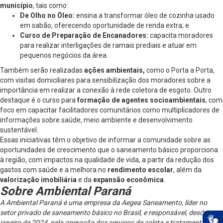
município
, tais como:
De Olho no Óleo:
ensina a transformar óleo de cozinha usado
em sabão, oferecendo oportunidade de renda extra; e
Curso de Preparação de Encanadores:
capacita moradores
para realizar interligações de ramais prediais e atuar em
pequenos negócios da área.
Também serão realizadas
ações ambientais,
como o Porta a Porta,
com visitas domiciliares para sensibilização dos moradores sobre a
importância em realizar a conexão à rede coletora de esgoto. Outro
destaque é o curso para
formação de agentes socioambientais
, com
foco em capacitar facilitadores comunitários como multiplicadores de
informações sobre saúde, meio ambiente e desenvolvimento
sustentável.
Essas iniciativas têm o objetivo de informar a comunidade sobre as
oportunidades de crescimento que o saneamento básico proporciona
à região, com impactos na qualidade de vida, a partir da redução dos
gastos com saúde e a melhora no
rendimento escolar
, além da
valorização imobiliária
e da
expansão econômica
.
Sobre Ambiental Paraná
A Ambiental Paraná é uma empresa da Aegea Saneamento, líder no
setor privado de saneamento básico no Brasil, e responsável, desde
janeiro de 2024, pela operação dos serviços de coleta e tratamento de