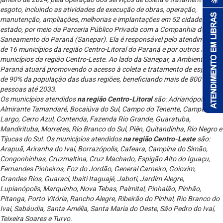
esgoto, incluindo as atividades de execução de obras, operação,
manutenção, ampliações, melhorias e implantações em 52 cidades do
estado, por meio da Parceria Público Privada com a Companhia de
Saneamento do Paraná (Sanepar). Ela é responsável pelo atendimento
de 16 municípios da região Centro-Litoral do Paraná e por outros 36
municípios da região Centro-Leste. Ao lado da Sanepar, a Ambiental
Paraná atuará promovendo o acesso à coleta e tratamento de esgoto
de 90% da população das duas regiões, beneficiando mais de 800 mil
pessoas até 2033.
Os municípios atendidos
na região Centro-Litoral
são: Adrianópolis,
Almirante Tamandaré, Bocaiúva do Sul, Campo do Tenente, Campo
Largo, Cerro Azul, Contenda, Fazenda Rio Grande, Guaratuba,
Mandirituba, Morretes, Rio Branco do Sul, Piên, Quitandinha, Rio Negro e
Tijucas do Sul. Os municípios atendidos
na região Centro-Leste
são:
Arapuã, Ariranha do Ivaí, Borrazópolis, Cafeara, Campina do Simão,
Congonhinhas, Cruzmaltina, Cruz Machado, Espigão Alto do Iguaçu,
Fernandes Pinheiros, Foz do Jordão, General Carneiro, Goioxim,
Grandes Rios, Guaraci, Ibaiti Itaguajé, Jaboti, Jardim Alegre,
Lupianópolis, Marquinho, Nova Tebas, Palmital, Pinhalão, Pinhão,
Pitanga, Porto Vitória, Rancho Alegre, Ribeirão do Pinhal, Rio Branco do
Ivai, Sabáudia, Santa Amélia, Santa Maria do Oeste, São Pedro do Ivaí,
Teixeira Soares e Turvo.