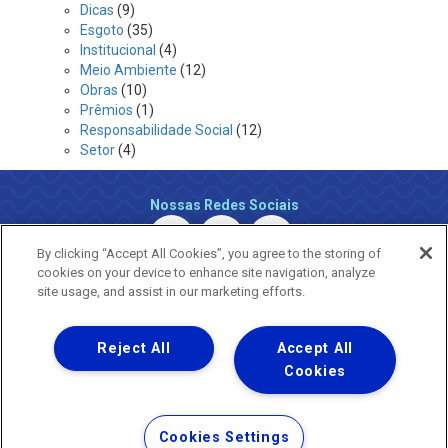
Dicas
(9)
Esgoto
(35)
Institucional
(4)
Meio Ambiente
(12)
Obras
(10)
Prêmios
(1)
Responsabilidade Social
(12)
Setor
(4)
Nossas Redes Sociais
By clicking “Accept All Cookies”, you agree to the storing of
cookies on your device to enhance site navigation, analyze
site usage, and assist in our marketing efforts.
Reject All
Accept All
Uma empresa
Copyright ® 2026 - Todos os Direitos Reservados.
Cookies
Nossa natureza movimenta a vida
Termos Gerais de Uso de Sites e Aplicativos
Cookies Settings