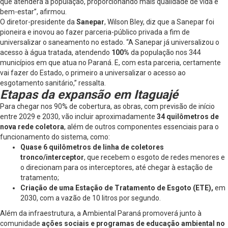
que atenderá a população, proporcionando mais qualidade de vida e
bem-estar”, afirmou.
O diretor-presidente da
Sanepar
, Wilson Bley, diz que a Sanepar foi
pioneira e inovou ao fazer parceria-público privada a fim de
universalizar o saneamento no estado. “A Sanepar já universalizou o
acesso à água tratada, atendendo
100%
da população nos 344
municípios em que atua no Paraná. E, com esta parceria, certamente
vai fazer do Estado, o primeiro a universalizar o acesso ao
esgotamento sanitário,” ressalta.
Etapas da expansão em Itaguajé
Para chegar nos 90% de cobertura, as obras, com previsão de início
entre 2029 e 2030, vão incluir aproximadamente
34
quilômetros de
nova rede coletora
, além de outros componentes essenciais para o
funcionamento do sistema, como:
Quase 6 quilômetros de linha de coletores
tronco/interceptor
, que recebem o esgoto de redes menores e
o direcionam para os interceptores, até chegar à estação de
tratamento;
Criação de uma Estação de Tratamento de Esgoto (ETE),
em
2030, com a vazão de 10 litros por segundo.
Além da infraestrutura, a Ambiental Paraná promoverá junto à
comunidade
ações sociais e programas de educação ambiental no