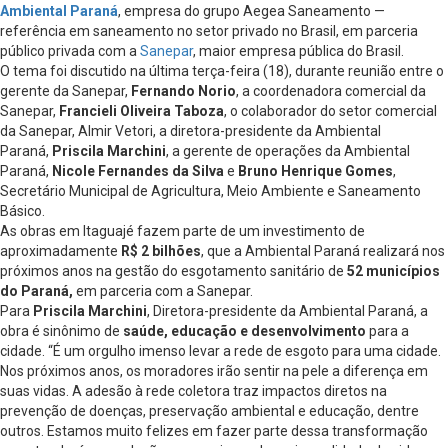
Ambiental Paraná
, empresa do grupo Aegea Saneamento —
referência em saneamento no setor privado no Brasil, em parceria
público privada com a
Sanepar
, maior empresa pública do Brasil.
O tema foi discutido na última terça-feira (18), durante reunião entre o
gerente da Sanepar,
Fernando Norio
, a coordenadora comercial da
Sanepar,
Francieli Oliveira Taboza
, o colaborador do setor comercial
da Sanepar, Almir Vetori, a diretora-presidente da Ambiental
Paraná,
Priscila Marchini
, a gerente de operações da Ambiental
Paraná,
Nicole Fernandes da Silva
e
Bruno Henrique Gomes
,
Secretário Municipal de Agricultura, Meio Ambiente e Saneamento
Básico.
As obras em Itaguajé fazem parte de um investimento de
aproximadamente
R$ 2 bilhões
, que a Ambiental Paraná realizará nos
próximos anos na gestão do esgotamento sanitário de
52 municípios
do Paraná,
em parceria com a Sanepar.
Para
Priscila Marchini
, Diretora-presidente da Ambiental Paraná, a
obra é sinônimo de
saúde, educação e desenvolvimento
para a
cidade. “É um orgulho imenso levar a rede de esgoto para uma cidade.
Nos próximos anos, os moradores irão sentir na pele a diferença em
suas vidas. A adesão à rede coletora traz impactos diretos na
prevenção de doenças, preservação ambiental e educação, dentre
outros. Estamos muito felizes em fazer parte dessa transformação