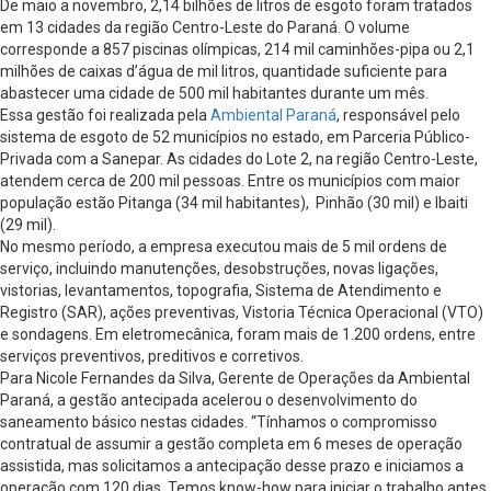
De maio a novembro, 2,14 bilhões de litros de esgoto foram tratados
em 13 cidades da região Centro-Leste do Paraná. O volume
corresponde a 857 piscinas olímpicas, 214 mil caminhões-pipa ou 2,1
milhões de caixas d’água de mil litros, quantidade suficiente para
abastecer uma cidade de 500 mil habitantes durante um mês.
Essa gestão foi realizada pela
Ambiental Paraná
, responsável pelo
sistema de esgoto de 52 municípios no estado, em Parceria Público-
Privada com a Sanepar. As cidades do Lote 2, na região Centro-Leste,
atendem cerca de 200 mil pessoas. Entre os municípios com maior
população estão Pitanga (34 mil habitantes), Pinhão (30 mil) e Ibaiti
(29 mil).
No mesmo período, a empresa executou mais de 5 mil ordens de
serviço, incluindo manutenções, desobstruções, novas ligações,
vistorias, levantamentos, topografia, Sistema de Atendimento e
Registro (SAR), ações preventivas, Vistoria Técnica Operacional (VTO)
e sondagens. Em eletromecânica, foram mais de 1.200 ordens, entre
serviços preventivos, preditivos e corretivos.
Para Nicole Fernandes da Silva, Gerente de Operações da Ambiental
Paraná, a gestão antecipada acelerou o desenvolvimento do
saneamento básico nestas cidades. “Tínhamos o compromisso
contratual de assumir a gestão completa em 6 meses de operação
assistida, mas solicitamos a antecipação desse prazo e iniciamos a
operação com 120 dias. Temos know-how para iniciar o trabalho antes