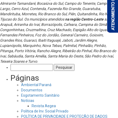
Almirante Tamandaré, Bocaiúva do Sul, Campo do Tenente, Campo
Largo, Cerro Azul, Contenda, Fazenda Rio Grande, Guaratuba,
Mandirituba, Morretes, Rio Branco do Sul, Piên, Quitandinha, Rio Negro e
Tijucas do Sul. Os municípios atendidos
na região Centro-Leste
são:
Arapuã, Ariranha do Ivaí, Borrazópolis, Cafeara, Campina do Simão,
Congonhinhas, Cruzmaltina, Cruz Machado, Espigão Alto do Iguaçu,
Fernandes Pinheiros, Foz do Jordão, General Carneiro, Goioxim,
Grandes Rios, Guaraci, Ibaiti Itaguajé, Jaboti, Jardim Alegre,
Lupianópolis, Marquinho, Nova Tebas, Palmital, Pinhalão, Pinhão,
Pitanga, Porto Vitória, Rancho Alegre, Ribeirão do Pinhal, Rio Branco do
Ivai, Sabáudia, Santa Amélia, Santa Maria do Oeste, São Pedro do Ivaí,
Teixeira Soares e Turvo
.
Pesquisar
por:
Páginas
Ambiental Paraná
Documentos
Esgotamento Sanitário
Notícias
Revista Aegea
Política de Inv. Social Privado
POLÍTICA DE PRIVACIDADE E PROTEÇÃO DE DADOS