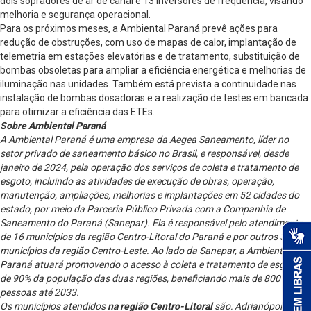
dois sopradores de ar de canal e 13 inversores de frequência, visando
melhoria e segurança operacional.
Para os próximos meses, a Ambiental Paraná prevê ações para
redução de obstruções, com uso de mapas de calor, implantação de
telemetria em estações elevatórias e de tratamento, substituição de
bombas obsoletas para ampliar a eficiência energética e melhorias de
iluminação nas unidades. Também está prevista a continuidade nas
instalação de bombas dosadoras e a realização de testes em bancada
para otimizar a eficiência das ETEs.
Sobre Ambiental Paraná
A Ambiental Paraná é uma empresa da Aegea Saneamento, líder no
setor privado de saneamento básico no Brasil, e responsável, desde
janeiro de 2024, pela operação dos serviços de coleta e tratamento de
esgoto, incluindo as atividades de execução de obras, operação,
manutenção, ampliações, melhorias e implantações em 52 cidades do
estado, por meio da Parceria Público Privada com a Companhia de
Saneamento do Paraná (Sanepar). Ela é responsável pelo atendimento
de 16 municípios da região Centro-Litoral do Paraná e por outros 36
municípios da região Centro-Leste. Ao lado da Sanepar, a Ambiental
Paraná atuará promovendo o acesso à coleta e tratamento de esgoto
de 90% da população das duas regiões, beneficiando mais de 800 mil
pessoas até 2033.
Os municípios atendidos
na região Centro-Litoral
são: Adrianópolis,